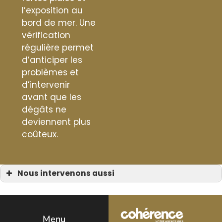
l’exposition au
bord de mer. Une
vérification
régulière permet
d’anticiper les
problèmes et
d’intervenir
avant que les
dégâts ne
deviennent plus
coûteux.
Nous intervenons aussi
Zinguerie
Zinguerie à Bormes-les-Mimosas
Zinguerie à Cavalaire-sur-Mer
Zinguerie à Grimaud
Zinguerie à Cogolin
Menu