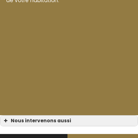
de votre habitation.
Nous intervenons aussi
Gouttière de toit
Gouttière de toit à Bormes-les-Mimosas
Gouttière de toit à Cavalaire-sur-Mer