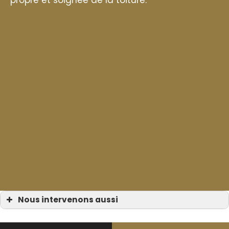
propre et soignée de la toiture.
Nous intervenons aussi
Gouttière de toit
Gouttière de toit à Bormes-les-Mimosas
Gouttière de toit à Cavalaire-sur-Mer