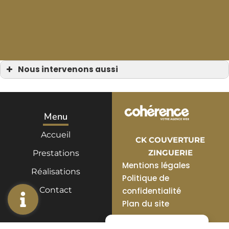
Nous intervenons aussi
Gouttière de toit
Gouttière de toit à Bormes-les-Mimosas
Gouttière de toit à Cavalaire-sur-Mer
Gouttière de toit à Sainte-Maxime
Gouttière de toit Grimaud
Menu
Gouttière de toit Cogolin
Gouttière de toit La Croix-Valmer
Accueil
Gouttière de toit Ramatuelle
CK COUVERTURE
gouttière de toit Le Rayol-Canadel-sur-Mer
Gouttière de toit Saint-Tropez
ZINGUERIE
Prestations
Gouttière de toit Le Lavandou
Mentions légales
Réalisations
Politique de
Contact
confidentialité
Plan du site
Gérer le consentement