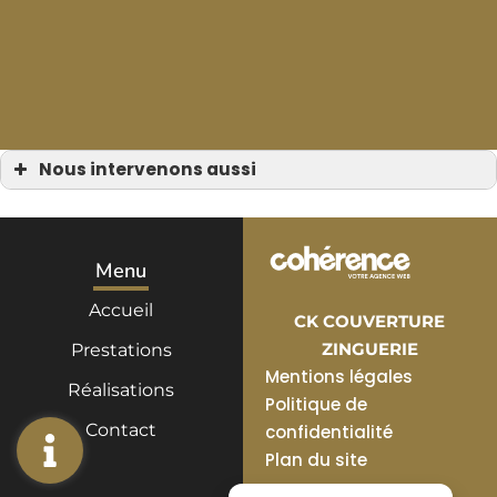
Nous intervenons aussi
Zinguerie
Zinguerie à Bormes-les-Mimosas
Zinguerie à Cavalaire-sur-Mer
Zinguerie à Grimaud
Zinguerie à Cogolin
Menu
Zinguerie à La Croix-Valmer
Zinguerie à Ramatuelle
Accueil
Zinguerie à Saint-Tropez
CK COUVERTURE
Zinguerie à Le Lavandou
Zinguerie à Sainte-Maxime
ZINGUERIE
Prestations
Zinguerie au Rayol-Canadel-sur-Mer
Mentions légales
Réalisations
Politique de
Contact
confidentialité
Plan du site