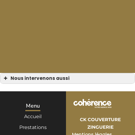
Nous intervenons aussi
Zinguerie
Zinguerie à Bormes-les-Mimosas
Zinguerie à Cavalaire-sur-Mer
Zinguerie à Grimaud
Zinguerie à Cogolin
Menu
Zinguerie à La Croix-Valmer
Zinguerie à Ramatuelle
Accueil
Zinguerie à Saint-Tropez
CK COUVERTURE
Zinguerie à Le Lavandou
Zinguerie à Sainte-Maxime
ZINGUERIE
Prestations
Zinguerie au Rayol-Canadel-sur-Mer
Mentions légales