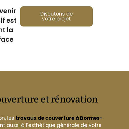
venir
Discutons de
votre projet
f est
t la
face
ouverture et rénovation
on, les
travaux de couverture à Bormes-
nt aussi à l’esthétique générale de votre