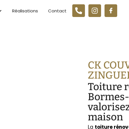
Réalisations
Contact
CK COU
ZINGUE
Toiture 
Bormes-
valorisez
maison
La
toiture rénov