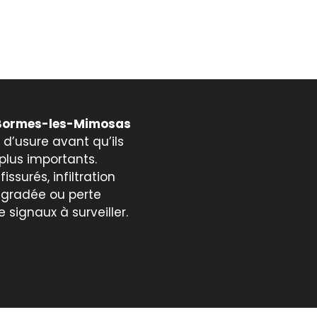
à Bormes-les-Mimosas
 d’usure avant qu’ils
lus importants.
ssurés, infiltration
égradée ou perte
 signaux à surveiller.