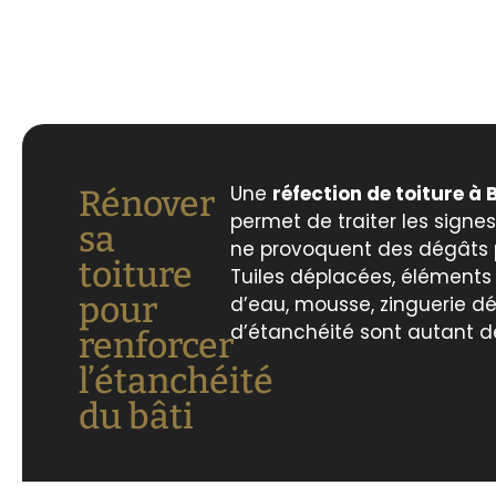
Une
réfection de toiture 
Rénover
permet de traiter les signes
sa
ne provoquent des dégâts p
toiture
Tuiles déplacées, éléments fi
pour
d’eau, mousse, zinguerie d
d’étanchéité sont autant de
renforcer
l’étanchéité
du bâti