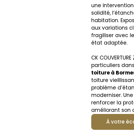
une intervention
solidité, l’étanc
habitation. Expos
aux variations c
fragiliser avec 
état adaptée.
CK COUVERTURE 
particuliers dan
toiture
à Borme
toiture vieilliss
problème d’étan
moderniser. Une
renforcer la pro
améliorant son c
À votre éc